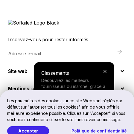
Inscrivez-vous pour rester informés
Adresse e-mail
Site web
Classements
Découvrez les meilleurs
fournisseurs du marché, grâce à
Mentions juridiques
nos recherches approfondies.
Les paramètres des cookies sur ce site Web sont réglés par
défaut sur "autoriser tous les cookies" afin de vous offrir la
FR
Outil de recherche
meilleure expérience possible. Cliquez sur "Accepter" si vous
souhaitez continuer à utiliser le site sans revoir ce message.
Répondez à quelques questions
sur vos besoins et recevez une
Accepter
Politique de confidentialité
Softailed™ Tous droits réservés, 2026
recommandation personnalisée.