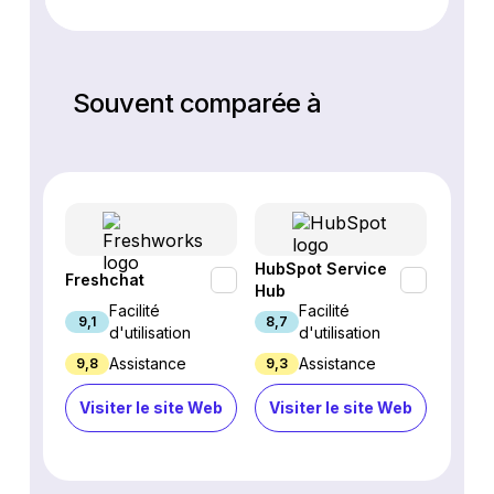
Souvent comparée à
HubSpot Service
Freshchat
Inter
Hub
Facilité
Facilité
9,1
8,7
8,9
d'utilisation
d'utilisation
Assistance
Assistance
9,8
9,3
4,7
Visiter le site Web
Visiter le site Web
Visi