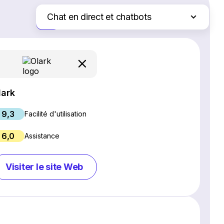
Chat en direct et chatbots
Juste les différences
Logiciel SEO
Création de site Web
Logiciel de webinaires
Plateformes d'e-commerce
lark
Logiciel de gestion de projet
9,3
Services d'hébergement Web
Facilité d'utilisation
Gestion des réseaux sociaux
6,0
Assistance
Logiciel de marketing par e-mail
Logiciel CRM
Visiter le site Web