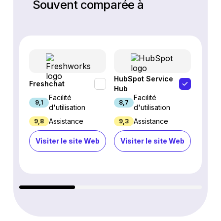
Souvent comparée à
HubSpot Service
Freshchat
Inter
Hub
Facilité
Facilité
9,1
8,7
8,9
d'utilisation
d'utilisation
Assistance
Assistance
9,8
9,3
4,7
Visiter le site Web
Visiter le site Web
Visi