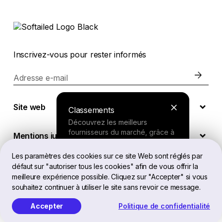
Inscrivez-vous pour rester informés
Adresse e-mail
Site web
Classements
Découvrez les meilleurs
fournisseurs du marché, grâce à
Mentions juridiques
nos recherches approfondies.
Les paramètres des cookies sur ce site Web sont réglés par
défaut sur "autoriser tous les cookies" afin de vous offrir la
FR
Outil de recherche
meilleure expérience possible. Cliquez sur "Accepter" si vous
souhaitez continuer à utiliser le site sans revoir ce message.
Répondez à quelques questions
sur vos besoins et recevez une
Accepter
Politique de confidentialité
Softailed™ Tous droits réservés, 2026
recommandation personnalisée.