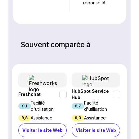
réponse IA
Souvent comparée à
HubSpot Service
Freshchat
Inter
Hub
Facilité
Facilité
9,1
8,7
8,9
d'utilisation
d'utilisation
Assistance
Assistance
9,8
9,3
4,7
Visiter le site Web
Visiter le site Web
Visi