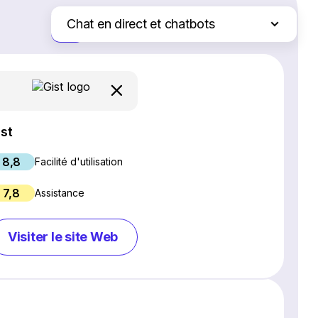
Chat en direct et chatbots
Juste les différences
Logiciel SEO
Création de site Web
Logiciel de webinaires
Plateformes d'e-commerce
ist
Logiciel de gestion de projet
8,8
Services d'hébergement Web
Facilité d'utilisation
Gestion des réseaux sociaux
7,8
Assistance
Logiciel de marketing par e-mail
Logiciel CRM
Visiter le site Web