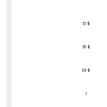
12 $
35 $
59 $
1