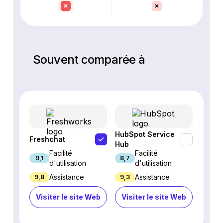
Souvent comparée à
HubSpot Service
Freshchat
Inter
Hub
Facilité
Facilité
9,1
8,7
8,9
d'utilisation
d'utilisation
Assistance
Assistance
9,8
9,3
4,7
Visiter le site Web
Visiter le site Web
Visi