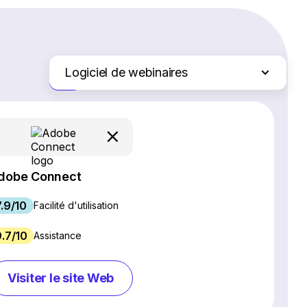
Logiciel de webinaires
Juste les différences
Logiciel SEO
Création de site Web
Plateformes d'e-commerce
Logiciel de gestion de projet
dobe Connect
Services d'hébergement Web
7.9/10
Gestion des réseaux sociaux
Facilité d'utilisation
Logiciel de marketing par e-mail
9.7/10
Assistance
Logiciel CRM
Chat en direct et chatbots
Visiter le site Web