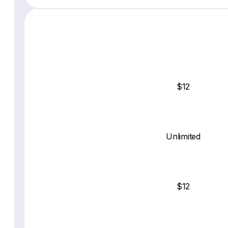
$12
Unlimited
$12