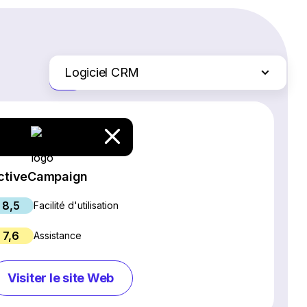
Logiciel CRM
Juste les différences
Logiciel SEO
Création de site Web
Logiciel de webinaires
Plateformes d'e-commerce
ctiveCampaign
Logiciel de gestion de projet
8,5
Services d'hébergement Web
Facilité d'utilisation
Gestion des réseaux sociaux
7,6
Assistance
Logiciel de marketing par e-mail
Chat en direct et chatbots
Visiter le site Web