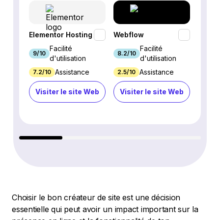
Hosti
Elementor Hosting
Webflow
Builde
Facilité
Facilité
9/10
8.2/10
8.6/1
d'utilisation
d'utilisation
Assistance
Assistance
7.2/10
2.5/10
8.6/1
Visiter le site Web
Visiter le site Web
Visi
Choisir le bon créateur de site est une décision
essentielle qui peut avoir un impact important sur la