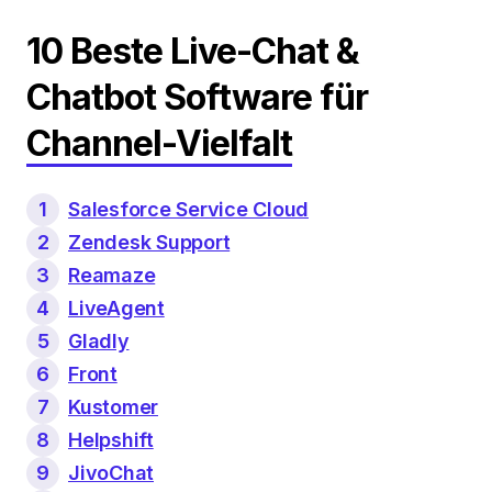
10 Beste Live-Chat &
Chatbot Software für
Channel-Vielfalt
1
Salesforce Service Cloud
2
Zendesk Support
3
Reamaze
4
LiveAgent
5
Gladly
6
Front
7
Kustomer
8
Helpshift
9
JivoChat