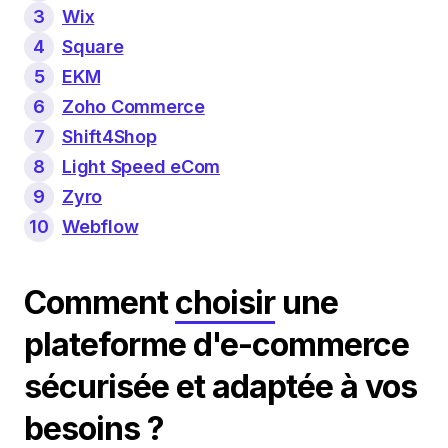
3
Wix
4
Square
5
EKM
6
Zoho Commerce
7
Shift4Shop
8
Light Speed eCom
9
Zyro
10
Webflow
Comment
choisir
une
plateforme d'e-commerce
sécurisée et adaptée à vos
besoins ?