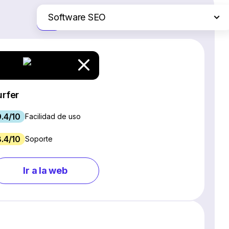
Software SEO
Solo las diferencias
Plataformas de comercio electrónico
Servicios de hosting web
Software de gestión de proyectos
Creadores de sitios web
urfer
Software CRM
9.4/10
Chat en vivo y chatbots
Facilidad de uso
Software para webinars
8.4/10
Soporte
Gestión de redes sociales
Marketing por correo electrónico
Ir a la web