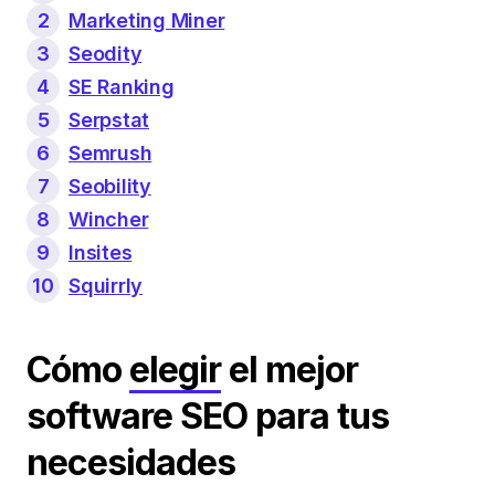
2
Marketing Miner
3
Seodity
4
SE Ranking
5
Serpstat
6
Semrush
7
Seobility
8
Wincher
9
Insites
10
Squirrly
Cómo
elegir
el mejor
software SEO para tus
necesidades