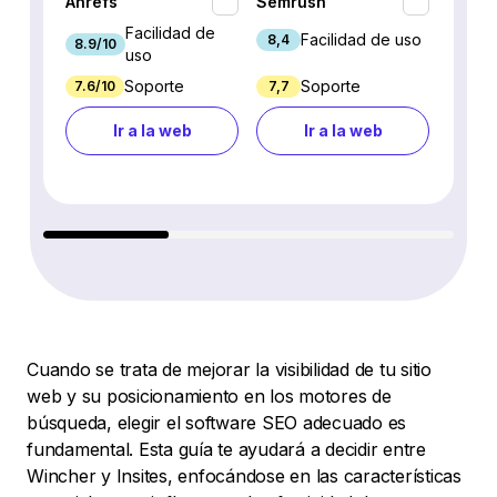
Ahrefs
Semrush
SEO P
Facilidad de
Facilidad de uso
8,4
8.9/10
7.9/10
uso
Soporte
Soporte
7.6/10
7,7
7.7/10
Ir a la web
Ir a la web
Cuando se trata de mejorar la visibilidad de tu sitio
web y su posicionamiento en los motores de
búsqueda, elegir el software SEO adecuado es
fundamental. Esta guía te ayudará a decidir entre
Wincher y Insites, enfocándose en las características