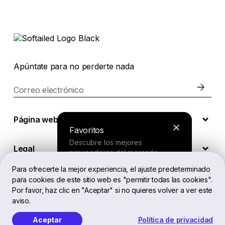
Apúntate para no perderte nada
Correo electrónico
Página web
Favoritos
Descubre los mejores
Legal
proveedores del mercado.
Para ofrecerte la mejor experiencia, el ajuste predeterminado
para cookies de este sitio web es "permitir todas las cookies".
ES
Buscador
Por favor, haz clic en "Aceptar" si no quieres volver a ver este
aviso.
Responde a unas preguntas cortas
y recibe una recomendación
Aceptar
Política de privacidad
Softailed™ Todos los derechos reservados, 2026
personalizada.