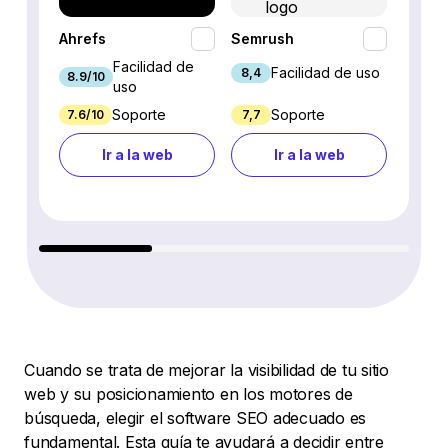
Ahrefs
Semrush
SEO P
Facilidad de
Facilidad de uso
8,4
8.9/10
7.9/10
uso
Soporte
Soporte
7.6/10
7,7
7.7/10
Ir a la web
Ir a la web
Cuando se trata de mejorar la visibilidad de tu sitio
web y su posicionamiento en los motores de
búsqueda, elegir el software SEO adecuado es
fundamental. Esta guía te ayudará a decidir entre