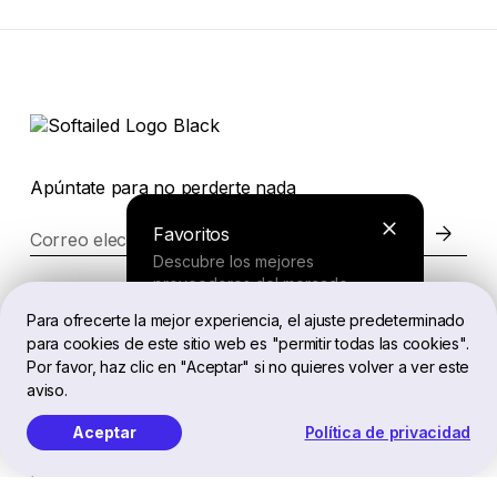
Apúntate para no perderte nada
Favoritos
Correo electrónico
Descubre los mejores
proveedores del mercado.
Página web
Para ofrecerte la mejor experiencia, el ajuste predeterminado
para cookies de este sitio web es "permitir todas las cookies".
Buscador
Por favor, haz clic en "Aceptar" si no quieres volver a ver este
Legal
aviso.
Responde a unas preguntas cortas
y recibe una recomendación
Aceptar
Política de privacidad
personalizada.
ES