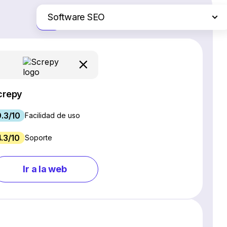
Software SEO
Solo las diferencias
Plataformas de comercio electrónico
Servicios de hosting web
Software de gestión de proyectos
Creadores de sitios web
crepy
Software CRM
9.3/10
Chat en vivo y chatbots
Facilidad de uso
Software para webinars
4.3/10
Soporte
Gestión de redes sociales
Marketing por correo electrónico
Ir a la web