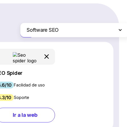
Software SEO
Solo las diferencias
Plataformas de comercio electrónico
Servicios de hosting web
Software de gestión de proyectos
Creadores de sitios web
EO Spider
Software CRM
.6/10
Chat en vivo y chatbots
Facilidad de uso
Software para webinars
8.3/10
Soporte
Gestión de redes sociales
Marketing por correo electrónico
Ir a la web