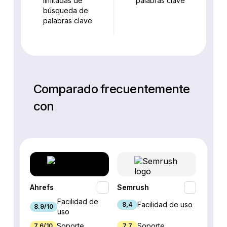
limitadas de
palabras clave
búsqueda de
palabras clave
Comparado frecuentemente
con
Ahrefs
Semrush
SEO P
Facilidad de
Facilidad de uso
8,4
8.9/10
7.9/10
uso
Soporte
Soporte
7.6/10
7,7
7.7/10