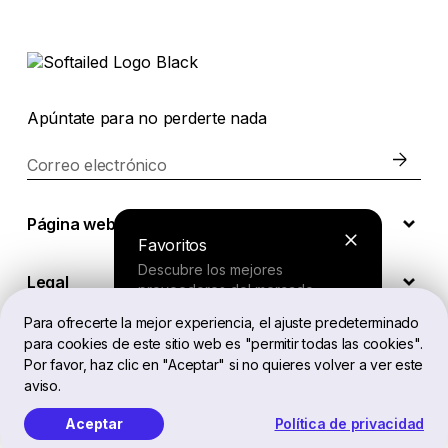
Apúntate para no perderte nada
Correo electrónico
Página web
Favoritos
Descubre los mejores
Legal
proveedores del mercado.
Para ofrecerte la mejor experiencia, el ajuste predeterminado
para cookies de este sitio web es "permitir todas las cookies".
ES
Buscador
Por favor, haz clic en "Aceptar" si no quieres volver a ver este
aviso.
Responde a unas preguntas cortas
y recibe una recomendación
Aceptar
Política de privacidad
Softailed™ Todos los derechos reservados, 2026
personalizada.