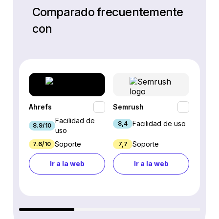
Comparado frecuentemente
con
Ahrefs
Semrush
SEO P
Facilidad de
Facilidad de uso
8,4
8.9/10
7.9/10
uso
Soporte
Soporte
7.6/10
7,7
7.7/10
Ir a la web
Ir a la web