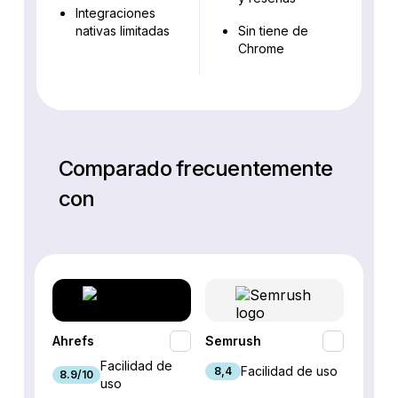
Integraciones
nativas limitadas
Sin tiene de
Chrome
Comparado frecuentemente
con
Ahrefs
Semrush
SEO P
Facilidad de
Facilidad de uso
8,4
8.9/10
7.9/10
uso