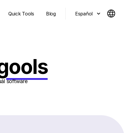
Español
Quick Tools
Blog
gools
ál software