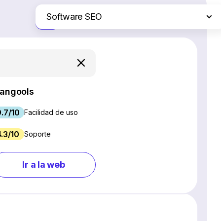
Software SEO
Solo las diferencias
Plataformas de comercio electrónico
Servicios de hosting web
Software de gestión de proyectos
Creadores de sitios web
angools
Software CRM
9.7/10
Chat en vivo y chatbots
Facilidad de uso
Software para webinars
4.3/10
Soporte
Gestión de redes sociales
Marketing por correo electrónico
Ir a la web