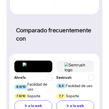
Comparado frecuentemente
con
Ahrefs
Semrush
SEO P
Facilidad de
Facilidad de uso
8,4
8.9/10
7.9/10
uso
Soporte
Soporte
7.6/10
7,7
7.7/10
Ir a la web
Ir a la web