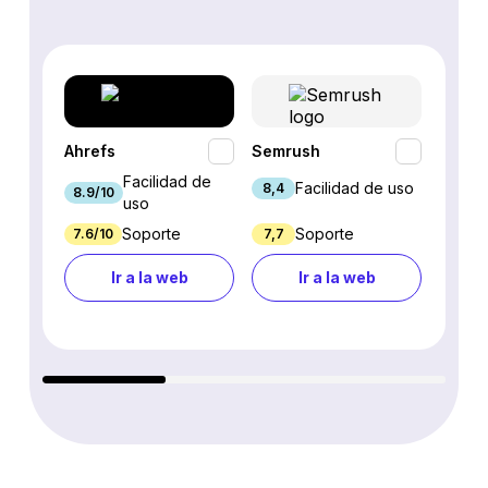
Ahrefs
Semrush
SEO P
Facilidad de
Facilidad de uso
8,4
8.9/10
7.9/10
uso
Soporte
Soporte
7.6/10
7,7
7.7/10
Ir a la web
Ir a la web