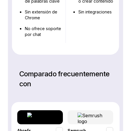
de palabras clave
o crear contenido
Sin extensión de
Sin integraciones
Chrome
No ofrece soporte
por chat
Comparado frecuentemente
con
Ahrefs
Semrush
SEO P