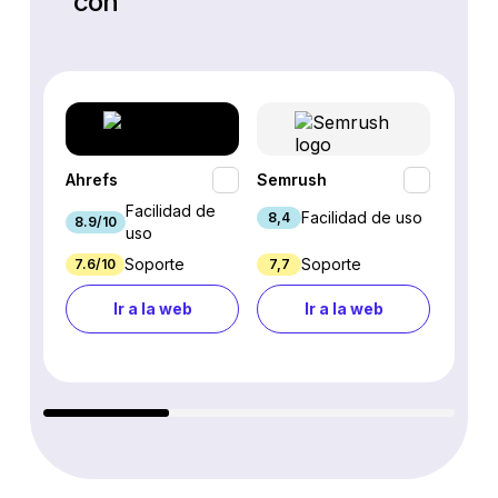
con
Ahrefs
Semrush
SEO P
Facilidad de
Facilidad de uso
8,4
8.9/10
7.9/10
uso
Soporte
Soporte
7.6/10
7,7
7.7/10
Ir a la web
Ir a la web