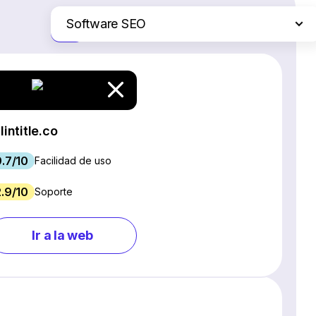
Software SEO
Solo las diferencias
Plataformas de comercio electrónico
Servicios de hosting web
Software de gestión de proyectos
Creadores de sitios web
lintitle.co
Software CRM
9.7/10
Chat en vivo y chatbots
Facilidad de uso
Software para webinars
2.9/10
Soporte
Gestión de redes sociales
Marketing por correo electrónico
Ir a la web