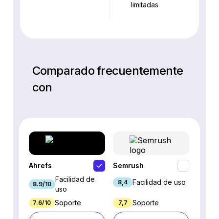
limitadas
Comparado frecuentemente
con
Ahrefs
Semrush
SEO P
Facilidad de
Facilidad de uso
8,4
8.9/10
7.9/10
uso
Soporte
Soporte
7.6/10
7,7
7.7/10