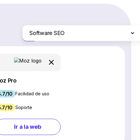
Software SEO
Solo las diferencias
Plataformas de comercio electrónico
Servicios de hosting web
Software de gestión de proyectos
Creadores de sitios web
oz Pro
Software CRM
8.7/10
Chat en vivo y chatbots
Facilidad de uso
Software para webinars
5.7/10
Soporte
Gestión de redes sociales
Marketing por correo electrónico
Ir a la web