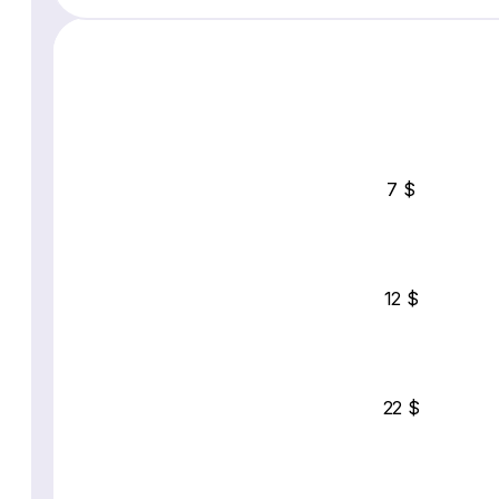
7 $
12 $
22 $