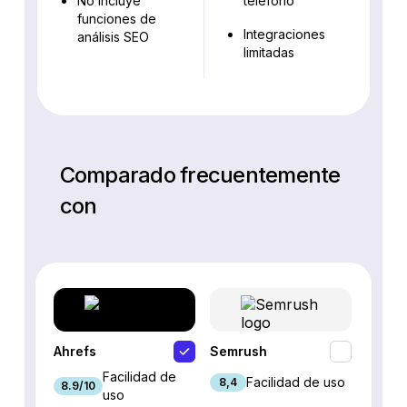
No incluye
teléfono
funciones de
Integraciones
análisis SEO
limitadas
Comparado frecuentemente
con
Ahrefs
Semrush
SEO P
Facilidad de
Facilidad de uso
8,4
8.9/10
7.9/10
uso