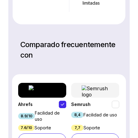
limitadas
Comparado frecuentemente
con
Ahrefs
Semrush
SEO P
Facilidad de
Facilidad de uso
8,4
8.9/10
7.9/10
uso
Soporte
Soporte
7.6/10
7,7
7.7/10