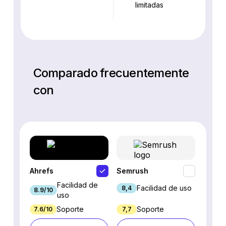
limitadas
Comparado frecuentemente
con
Ahrefs
Semrush
SEO P
Facilidad de
Facilidad de uso
8,4
8.9/10
7.9/10
uso
Soporte
Soporte
7.6/10
7,7
7.7/10