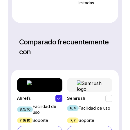
limitadas
Comparado frecuentemente
con
Ahrefs
Semrush
SEO P
Facilidad de
Facilidad de uso
8,4
8.9/10
7.9/10
uso
Soporte
Soporte
7.6/10
7,7
7.7/10