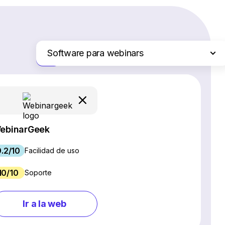
Software para webinars
Solo las diferencias
Plataformas de comercio electrónico
Servicios de hosting web
Software de gestión de proyectos
Creadores de sitios web
ebinarGeek
Software CRM
9.2/10
Software SEO
Facilidad de uso
Chat en vivo y chatbots
10/10
Soporte
Gestión de redes sociales
Marketing por correo electrónico
Ir a la web