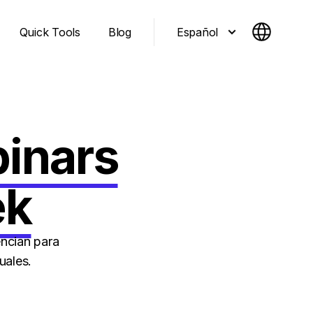
Español
Quick Tools
Blog
inars
ek
ncian para
uales.