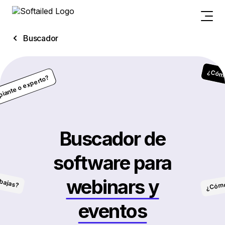
Buscador
¿Cómo 
ipiante o experto?
Buscador de
software para
abajas?
¿Cómo
webinars y
eventos