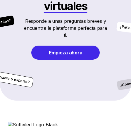
virtuales
Responde a unas preguntas breves y
idades?
¿Para 
encuentra la plataforma perfecta para
ti.
Empieza ahora
¿Cómo 
piante o experto?