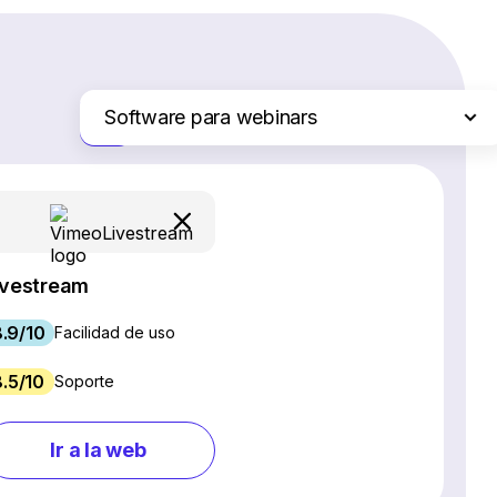
Software para webinars
Solo las diferencias
Plataformas de comercio electrónico
Servicios de hosting web
Software de gestión de proyectos
Creadores de sitios web
ivestream
Software CRM
.9/10
Software SEO
Facilidad de uso
Chat en vivo y chatbots
8.5/10
Soporte
Gestión de redes sociales
Marketing por correo electrónico
Ir a la web