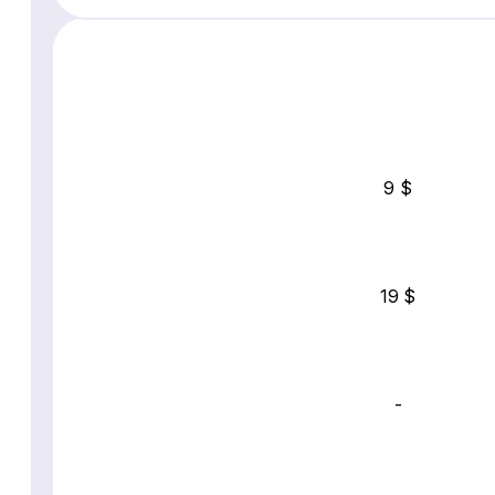
9 $
19 $
-