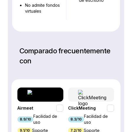
de escritorio
No admite fondos
virtuales
Comparado frecuentemente
con
Airmeet
ClickMeeting
EasyW
Facilidad de
Facilidad de
8.9/10
8.3/10
8.5/10
uso
uso
Soporte
Soporte
9.1/10
7.2/10
7.7/10