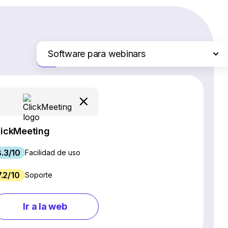
Software para webinars
Solo las diferencias
Plataformas de comercio electrónico
Servicios de hosting web
Software de gestión de proyectos
Creadores de sitios web
lickMeeting
Software CRM
8.3/10
Software SEO
Facilidad de uso
Chat en vivo y chatbots
7.2/10
Soporte
Gestión de redes sociales
Marketing por correo electrónico
Ir a la web