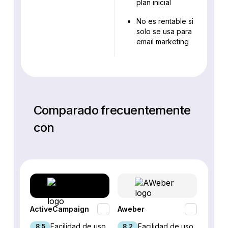
plan inicial
No es rentable si
solo se usa para
email marketing
Comparado frecuentemente
con
ActiveCampaign
Aweber
Brevo
Facilidad de uso
Facilidad de uso
8,5
8,2
9,1