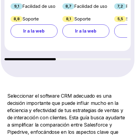
Facilidad de uso
Facilidad de uso
Faci
9,1
8,7
7,2
Soporte
Soporte
Sop
8,8
8,1
5,5
Ir a la web
Ir a la web
Ir a
Seleccionar el software CRM adecuado es una
decisión importante que puede influir mucho en la
eficiencia y efectividad de tus estrategias de ventas y
de interacción con clientes. Esta guía busca ayudarte
a simplificar la comparación entre Salesforce y
Pipedrive, enfocándose en los aspectos clave que