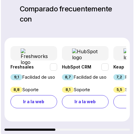
Comparado frecuentemente
con
Freshsales
HubSpot CRM
Keap
Facilidad de uso
Facilidad de uso
Faci
9,1
8,7
7,2
Soporte
Soporte
Sop
8,8
8,1
5,5
Ir a la web
Ir a la web
Ir a