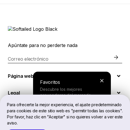
Apúntate para no perderte nada
Correo electrónico
Página web
Favoritos
Descubre los mejores
Legal
proveedores del mercado.
Para ofrecerte la mejor experiencia, el ajuste predeterminado
para cookies de este sitio web es "permitir todas las cookies".
ES
Buscador
Por favor, haz clic en "Aceptar" si no quieres volver a ver este
aviso.
Responde a unas preguntas cortas
y recibe una recomendación