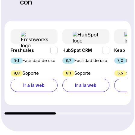
con
Freshsales
HubSpot CRM
Keap
Facilidad de uso
Facilidad de uso
Faci
9,1
8,7
7,2
Soporte
Soporte
Sop
8,8
8,1
5,5
Ir a la web
Ir a la web
Ir a