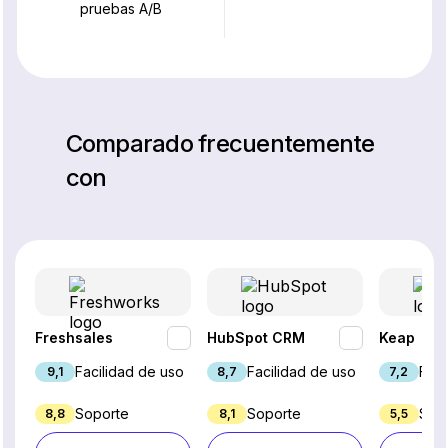
pruebas A/B
Comparado frecuentemente
con
Freshsales
HubSpot CRM
Keap
Facilidad de uso
Facilidad de uso
Faci
9,1
8,7
7,2
Soporte
Soporte
Sop
8,8
8,1
5,5