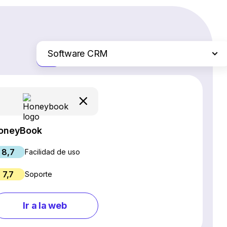
Software CRM
Solo las diferencias
Plataformas de comercio electrónico
Servicios de hosting web
Software de gestión de proyectos
Creadores de sitios web
oneyBook
Software SEO
8,7
Chat en vivo y chatbots
Facilidad de uso
Software para webinars
7,7
Soporte
Gestión de redes sociales
Marketing por correo electrónico
Ir a la web