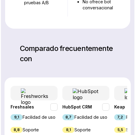
No ofrece bot
pruebas A/B
conversacional
Comparado frecuentemente
con
Freshsales
HubSpot CRM
Keap
Facilidad de uso
Facilidad de uso
Faci
9,1
8,7
7,2
Soporte
Soporte
Sop
8,8
8,1
5,5