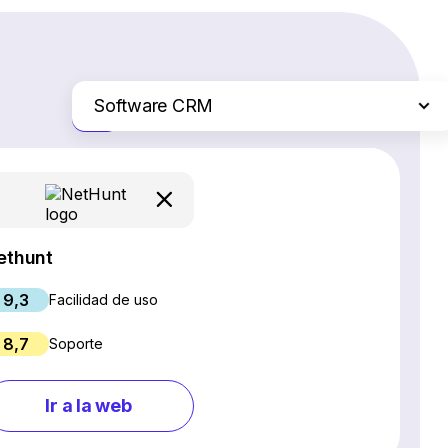
Software CRM
Solo las diferencias
Plataformas de comercio electrónico
Servicios de hosting web
Software de gestión de proyectos
Creadores de sitios web
ethunt
Software SEO
9,3
Chat en vivo y chatbots
Facilidad de uso
Software para webinars
8,7
Soporte
Gestión de redes sociales
Marketing por correo electrónico
Ir a la web