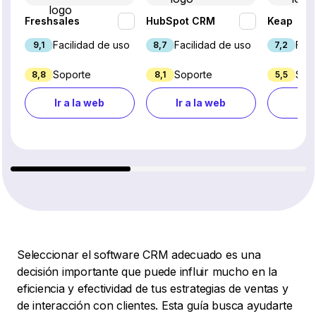
Freshsales
HubSpot CRM
Keap
Facilidad de uso
Facilidad de uso
Faci
9,1
8,7
7,2
Soporte
Soporte
Sop
8,8
8,1
5,5
Ir a la web
Ir a la web
Ir a
Seleccionar el software CRM adecuado es una
decisión importante que puede influir mucho en la
eficiencia y efectividad de tus estrategias de ventas y
de interacción con clientes. Esta guía busca ayudarte