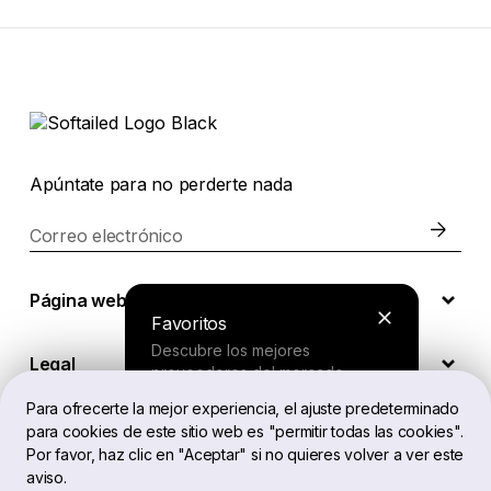
Apúntate para no perderte nada
Correo electrónico
Página web
Favoritos
Descubre los mejores
Legal
proveedores del mercado.
Para ofrecerte la mejor experiencia, el ajuste predeterminado
para cookies de este sitio web es "permitir todas las cookies".
ES
Buscador
Por favor, haz clic en "Aceptar" si no quieres volver a ver este
aviso.
Responde a unas preguntas cortas