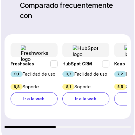
Comparado frecuentemente
con
Freshsales
HubSpot CRM
Keap
Facilidad de uso
Facilidad de uso
Faci
9,1
8,7
7,2
Soporte
Soporte
Sop
8,8
8,1
5,5
Ir a la web
Ir a la web
Ir a