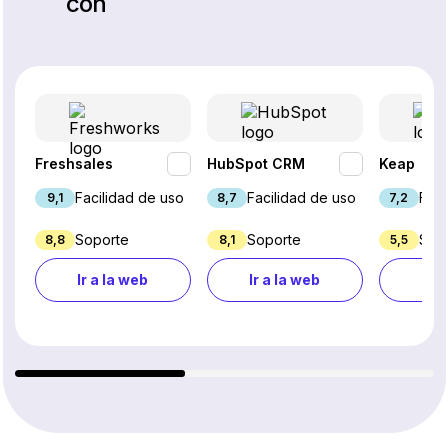
con
Freshsales
HubSpot CRM
Keap
Facilidad de uso
Facilidad de uso
Faci
9,1
8,7
7,2
Soporte
Soporte
Sop
8,8
8,1
5,5
Ir a la web
Ir a la web
Ir a