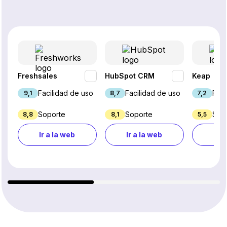
Freshsales
HubSpot CRM
Keap
Facilidad de uso
Facilidad de uso
Faci
9,1
8,7
7,2
Soporte
Soporte
Sop
8,8
8,1
5,5
Ir a la web
Ir a la web
Ir a